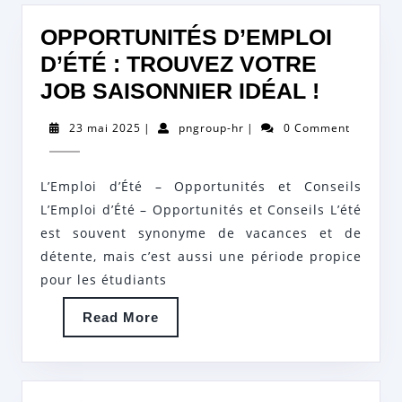
OPPORTUNITÉS D’EMPLOI
D’ÉTÉ : TROUVEZ VOTRE
OPPOR
JOB SAISONNIER IDÉAL !
D’EMPL
23
pngroup-
23 mai 2025
|
pngroup-hr
|
0 Comment
D’ÉTÉ
mai
hr
2025
:
L’Emploi d’Été – Opportunités et Conseils
TROUV
L’Emploi d’Été – Opportunités et Conseils L’été
VOTRE
est souvent synonyme de vacances et de
JOB
détente, mais c’est aussi une période propice
SAISO
pour les étudiants
IDÉAL
Read
Read More
!
More