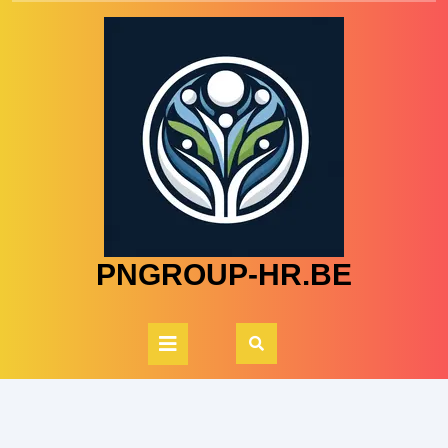
Skip
to
content
PNGROUP-HR.BE
Open
Button