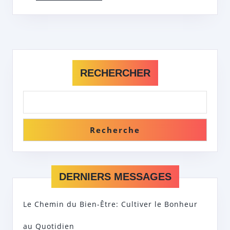
DURABLE
RECHERCHER
Recherche
DERNIERS MESSAGES
Le Chemin du Bien-Être: Cultiver le Bonheur
au Quotidien