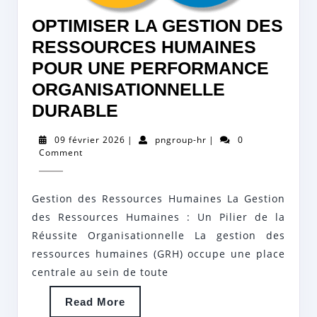
OPTIMISER LA GESTION DES
RESSOURCES HUMAINES
POUR UNE PERFORMANCE
ORGANISATIONNELLE
OPTIMISER
DURABLE
LA
09
pngroup-
09 février 2026
|
pngroup-hr
|
0
GESTION
février
hr
Comment
2026
DES
RESSOURCES
Gestion des Ressources Humaines La Gestion
HUMAINES
des Ressources Humaines : Un Pilier de la
POUR
Réussite Organisationnelle La gestion des
ressources humaines (GRH) occupe une place
UNE
centrale au sein de toute
PERFORMANCE
ORGANISATIONNELLE
Read
Read More
More