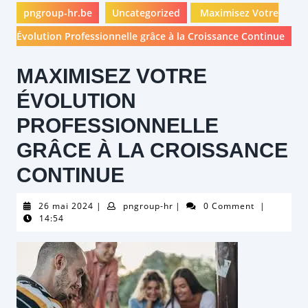
pngroup-hr.be
Uncategorized
Maximisez Votre
Évolution Professionnelle grâce à la Croissance Continue
MAXIMISEZ VOTRE
ÉVOLUTION
PROFESSIONNELLE
GRÂCE À LA CROISSANCE
CONTINUE
26
pngroup-
26 mai 2024
|
pngroup-hr
|
0 Comment
|
mai
hr
14:54
2024