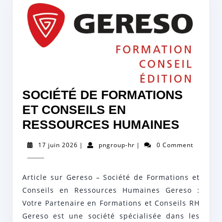
SOCIÉTÉ DE FORMATIONS
ET CONSEILS EN
SOCIÉ
RESSOURCES HUMAINES
DE
17
pngroup-
17 juin 2026
|
pngroup-hr
|
0 Comment
FORMA
juin
hr
2026
ET
Article sur Gereso – Société de Formations et
CONSE
Conseils en Ressources Humaines Gereso :
EN
Votre Partenaire en Formations et Conseils RH
RESS
Gereso est une société spécialisée dans les