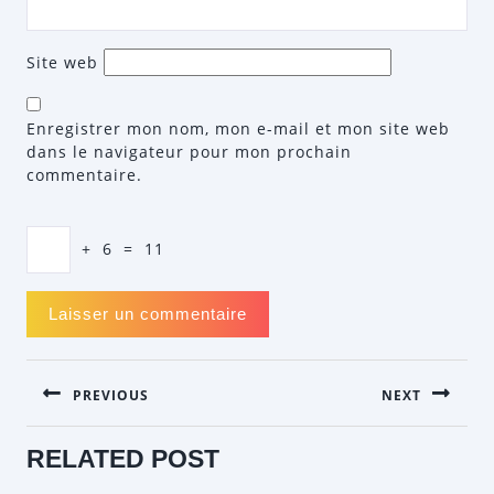
Site web
Enregistrer mon nom, mon e-mail et mon site web
dans le navigateur pour mon prochain
commentaire.
+
6
=
11
NAVIGATION
PREVIOUS
NEXT
DE
L’ARTICLE
Previous
Next
RELATED POST
post:
post: