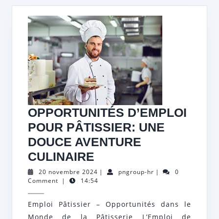
OPPORTUNITÉS D’EMPLOI
POUR PÂTISSIER: UNE
DOUCE AVENTURE
OPPORTUNITÉS
CULINAIRE
D’EMPLOI
20
pngroup-
20 novembre 2024
|
pngroup-hr
|
0
novembre
hr
Comment
|
14:54
POUR
2024
PÂTISSIER:
Emploi Pâtissier – Opportunités dans le
UNE
Monde de la Pâtisserie L’Emploi de