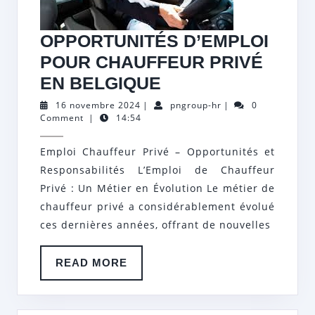
OPPORTUNITÉS D’EMPLOI
POUR CHAUFFEUR PRIVÉ
OPPORTUNITÉS
EN BELGIQUE
D’EMPLOI
16
pngroup-
16 novembre 2024
|
pngroup-hr
|
0
novembre
hr
Comment
|
14:54
POUR
2024
CHAUFFEUR
Emploi Chauffeur Privé – Opportunités et
PRIVÉ
Responsabilités L’Emploi de Chauffeur
EN
Privé : Un Métier en Évolution Le métier de
BELGIQUE
chauffeur privé a considérablement évolué
ces dernières années, offrant de nouvelles
READ
READ MORE
MORE