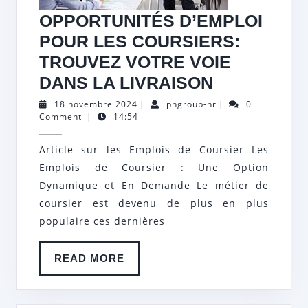
OPPORTUNITÉS D’EMPLOI
POUR LES COURSIERS:
TROUVEZ VOTRE VOIE
OPPORTUN
DANS LA LIVRAISON
D’EMPLOI
18
pngroup-
18 novembre 2024
|
pngroup-hr
|
0
novembre
hr
Comment
|
14:54
POUR
2024
LES
Article sur les Emplois de Coursier Les
COURSIER
Emplois de Coursier : Une Option
TROUVEZ
Dynamique et En Demande Le métier de
VOTRE
coursier est devenu de plus en plus
populaire ces dernières
VOIE
DANS
READ
READ MORE
LA
MORE
LIVRAISON