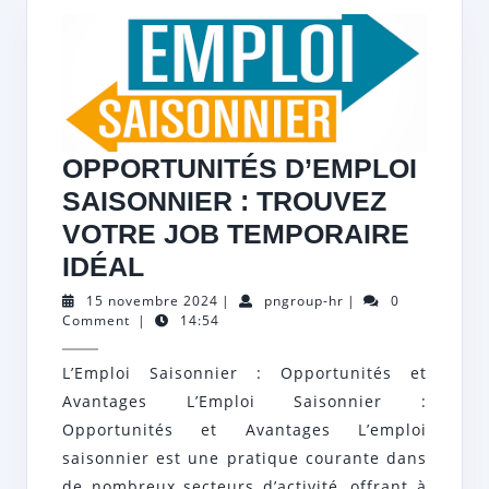
OPPORTUNITÉS D’EMPLOI
SAISONNIER : TROUVEZ
VOTRE JOB TEMPORAIRE
OPPORTUNITÉS
IDÉAL
D’EMPLOI
15
pngroup-
15 novembre 2024
|
pngroup-hr
|
0
novembre
hr
Comment
|
14:54
SAISONNIER
2024
:
L’Emploi Saisonnier : Opportunités et
TROUVEZ
Avantages L’Emploi Saisonnier :
VOTRE
Opportunités et Avantages L’emploi
JOB
saisonnier est une pratique courante dans
de nombreux secteurs d’activité, offrant à