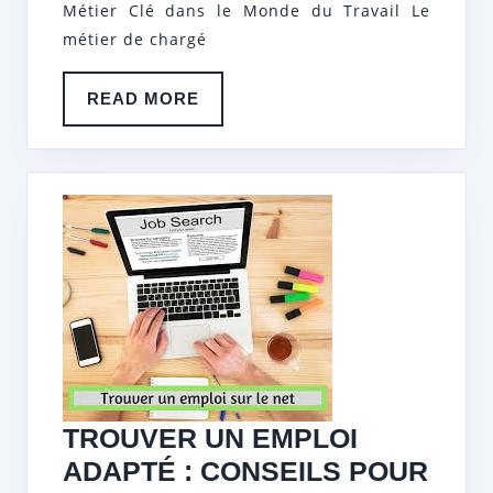
EFFICACE
Métier Clé dans le Monde du Travail Le
métier de chargé
EN
TANT
READ
READ MORE
QUE
MORE
CHARGÉ
DE
COMMUNICAT
TROUVER UN EMPLOI
ADAPTÉ : CONSEILS POUR