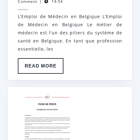
novembre
hr
Comment
|
14:54
POUR
2024
LES
L’Emploi de Médecin en Belgique L’Emploi
MÉDECINS
de Médecin en Belgique Le métier de
EN
médecin est l’un des piliers du système de
BELGIQUE
santé en Belgique. En tant que profession
essentielle, les
READ
READ MORE
MORE