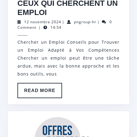
CEUX QUI CHERCHENT UN
TROUVER
EMPLOI
UN
12
pngroup-
12 novembre 2024
|
pngroup-hr
|
0
novembre
hr
Comment
|
14:54
EMPLOI
2024
ADAPTÉ
Chercher un Emploi Conseils pour Trouver
:
un Emploi Adapté à Vos Compétences
CONSEILS
Chercher un emploi peut être une tâche
POUR
ardue, mais avec la bonne approche et les
bons outils, vous
CEUX
QUI
READ
READ MORE
CHERCHENT
MORE
UN
EMPLOI