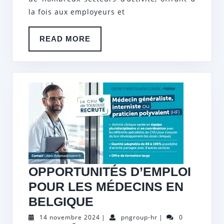
TEMPORAIRE
la fois aux employeurs et
IDÉAL
READ
READ MORE
MORE
OPPORTUNITÉS D’EMPLOI
POUR LES MÉDECINS EN
OPPORTUNITÉS
BELGIQUE
D’EMPLOI
14
pngroup-
14 novembre 2024
|
pngroup-hr
|
0