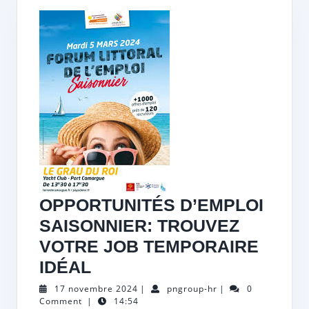
OPPORTUNITÉS D’EMPLOI
SAISONNIER: TROUVEZ
VOTRE JOB TEMPORAIRE
OPPORTUNITÉS
IDÉAL
D’EMPLOI
17
pngroup-
17 novembre 2024
|
pngroup-hr
|
0
novembre
hr
Comment
|
14:54
SAISONNIER: