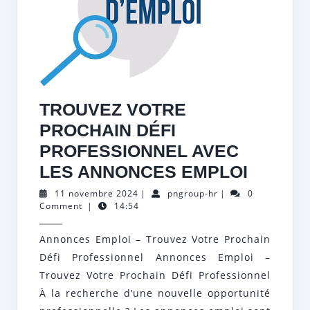
TROUVEZ VOTRE
PROCHAIN DÉFI
PROFESSIONNEL AVEC
TROUV
LES ANNONCES EMPLOI
VOTRE
11
pngroup-
11 novembre 2024
|
pngroup-hr
|
0
novembre
hr
Comment
|
14:54
PROCH
2024
DÉFI
Annonces Emploi – Trouvez Votre Prochain
PROFE
Défi Professionnel Annonces Emploi –
AVEC
Trouvez Votre Prochain Défi Professionnel
LES
À la recherche d’une nouvelle opportunité