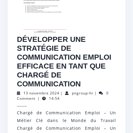
DÉVELOPPER UNE
STRATÉGIE DE
COMMUNICATION EMPLOI
EFFICACE EN TANT QUE
CHARGÉ DE
DÉVELOPPER
COMMUNICATION
UNE
13
pngroup-
13 novembre 2024
|
pngroup-hr
|
0
novembre
hr
Comment
|
14:54
STRATÉGIE
2024
DE
Chargé de Communication Emploi – Un
COMMUNICAT
Métier Clé dans le Monde du Travail
EMPLOI
Chargé de Communication Emploi – Un