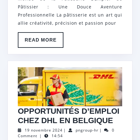
DOUCE
Pâtissier : Une Douce Aventure
AVENTURE
Professionnelle La pâtisserie est un art qui
allie créativité, précision et passion pour
CULINAIRE
READ
READ MORE
MORE
OPPORTUNITÉS D’EMPLOI
OPPOR
CHEZ DHL EN BELGIQUE
D’EMP
19
pngroup-
19 novembre 2024
|
pngroup-hr
|
0
novembre
hr
Comment
|
14:54
CHEZ