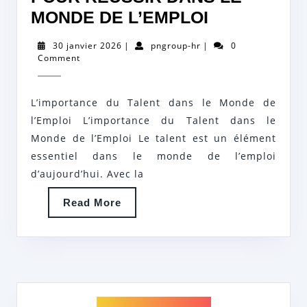
MAXIMISEZ
MONDE DE L’EMPLOI
VOTRE
30
pngroup-
30 janvier 2026
|
pngroup-hr
|
0
TALENT
janvier
hr
Comment
2026
POUR
RÉUSSIR
L’importance du Talent dans le Monde de
DANS
l’Emploi L’importance du Talent dans le
LE
Monde de l’Emploi Le talent est un élément
essentiel dans le monde de l’emploi
MONDE
d’aujourd’hui. Avec la
DE
L’EMPLOI
Read
Read More
More