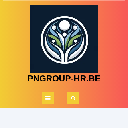
Skip
to
content
PNGROUP-HR.BE
Open
Button