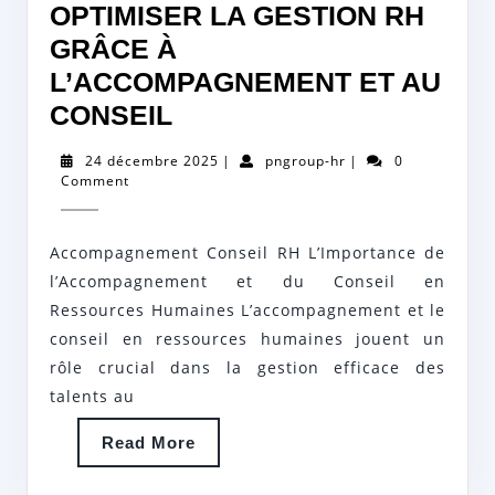
OPTIMISER LA GESTION RH
GRÂCE À
L’ACCOMPAGNEMENT ET AU
OPTIMISER
CONSEIL
LA
24
pngroup-
24 décembre 2025
|
pngroup-hr
|
0
GESTION
décembre
hr
Comment
2025
RH
GRÂCE
Accompagnement Conseil RH L’Importance de
À
l’Accompagnement et du Conseil en
L’ACCOMPAGNEMENT
Ressources Humaines L’accompagnement et le
conseil en ressources humaines jouent un
ET
rôle crucial dans la gestion efficace des
AU
talents au
CONSEIL
Read
Read More
More