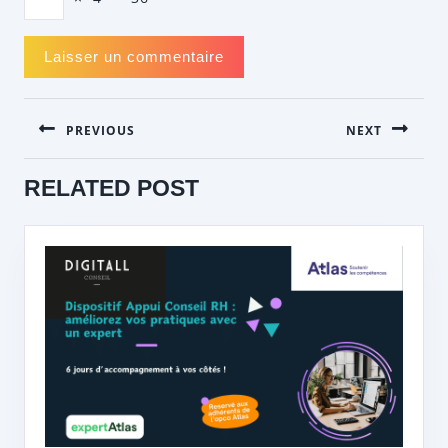
NAVIGATION
PREVIOUS
NEXT
DE
L’ARTICLE
Previous
Next
RELATED POST
post:
post: