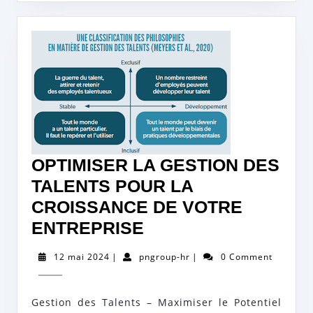
OPTIMISER LA GESTION DES
TALENTS POUR LA
CROISSANCE DE VOTRE
OPTIMISER
ENTREPRISE
LA
12
pngroup-
12 mai 2024
|
pngroup-hr
|
0 Comment
GESTION
mai
hr
2024
DES
Gestion des Talents – Maximiser le Potentiel
TALENTS