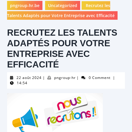
pngroup-hr.be
Uncategorized
Recrutez les
Talents Adaptés pour Votre Entreprise avec Efficacité
RECRUTEZ LES TALENTS
ADAPTÉS POUR VOTRE
ENTREPRISE AVEC
EFFICACITÉ
22
pngroup-
22 août 2024
|
pngroup-hr
|
0 Comment
|
août
hr
14:54
2024