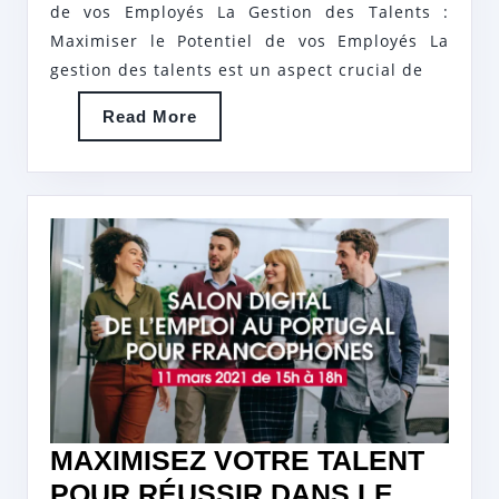
de vos Employés La Gestion des Talents :
POUR
Maximiser le Potentiel de vos Employés La
LA
gestion des talents est un aspect crucial de
CROISSANCE
Read
Read More
DE
More
VOTRE
ENTREPRISE
MAXIMISEZ VOTRE TALENT
POUR RÉUSSIR DANS LE